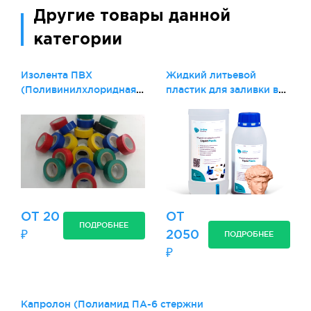
Другие товары данной
категории
Изолента ПВХ
Жидкий литьевой
(Поливинилхлоридная
пластик для заливки в
электроизоляционная.
формы Artline Liquid
Plastic
ОТ 20
ОТ
ПОДРОБНЕЕ
₽
2050
ПОДРОБНЕЕ
₽
Капролон (Полиамид ПА-6 стержни