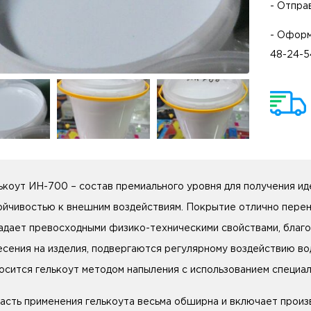
- Отпра
- Оформ
48-24-5
ькоут ИН-700 – состав премиального уровня для получения ид
ойчивостью к внешним воздействиям. Покрытие отлично перен
адает превосходными физико-техническими свойствами, благо
есения на изделия, подвергаются регулярному воздействию во
осится гелькоут методом напыления с использованием специал
асть применения гелькоута весьма обширна и включает произв