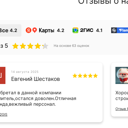
Отзывы о н
Все
4.2
4.2
4.1
з 5
На основе
63
оценок
14 августа 2025
Ш
Евгений Шестаков
бретал в данной компании
Хоро
литель,остался доволен.Отличная
стро
нда,вежливый персонал.
Отзыв 
2GIS