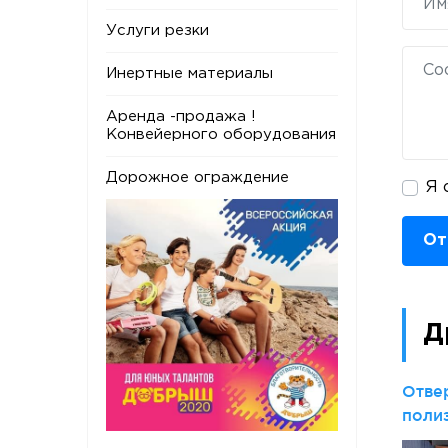
Услуги резки
Инертные материалы
Аренда -продажа !
Конвейерного оборудования
Дорожное ограждение
Я 
От
Д
Отве
поли
ТУ 2