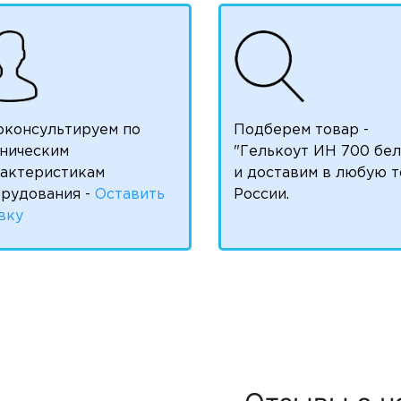
оконсультируем по
Подберем товар -
ническим
"Гелькоут ИН 700 бе
рактеристикам
и доставим в любую т
рудования -
Оставить
России.
вку