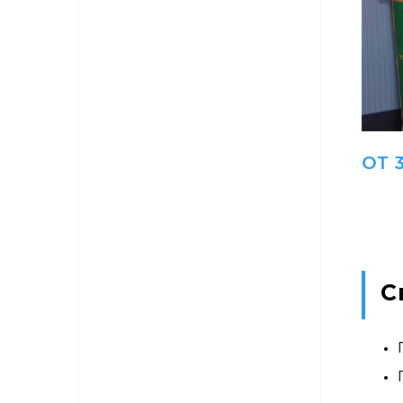
ОТ 
С