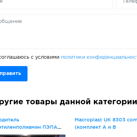
соглашаюсь с условими
политики конфиденциальнос
править
ругие товары данной категори
рдитель
Macroplast UK 8303 com
этиленполиамин ПЭПА
(комплект А и В
413-357-00203447-99