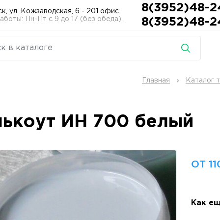
8(3952)48-2
ск, ул. Кожзаводская, 6 - 201 офис
боты: Пн-Пт с 9 до 17 (без обеда).
8(3952)48-2
Главная
Каталог 
лькоут ИН 700 белый
ОТ 11
Как ещ