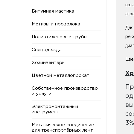
важ
Битумная мастика
агр
Метизы и проволока
Для
рек
Полиэтиленовые трубы
диа
Спецодежда
Цве
Хозинвентарь
Хр
Цветной металлопрокат
Пр
Собственное производство
и услуги
од
вы
Электромонтажный
инструмент
со
3%
Механическое соединение
для транспортёрных лент