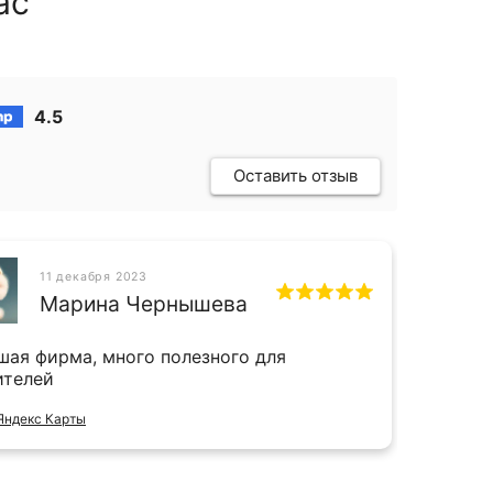
ас
4.5
Оставить отзыв
11 декабря 2023
СН
Марина Чернышева
шая фирма, много полезного для
Прият
ителей
и даж
Яндекс Карты
Отзыв 