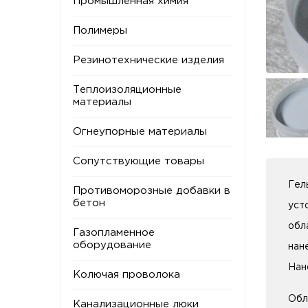
Промышленная химия
Полимеры
Резинотехнические изделия
Теплоизоляционные
материалы
Огнеупорные материалы
Сопутствующие товары
Гел
Противоморозные добавки в
бетон
уст
обл
Газопламенное
оборудование
нан
Нан
Колючая проволока
Обл
Канализационные люки