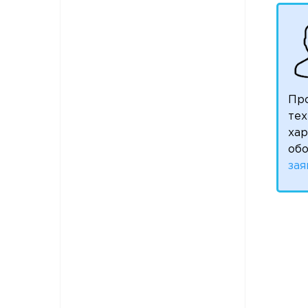
Пр
тех
ха
обо
зая