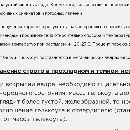
на устойчивость к воде. Кроме того, состав отлично перенос
ессивных химикатов и погодных явлений.
 получения хорошего результата важно правильно наносить ге
омендаций производителя относительно способа и температу
пазон температур при распылении - 20-23 С. Процент пероксид
т белый. Гелькоут поставляется в металлических ведрах весом 
анение строго в прохладном и темном ме
и вскрытии ведра, необходимо тщательн
нородного состояния, масса гелькоута до
глядит более густой, желеобразной, то н
отношение гелькоута к отвердителю (стан
, от массы гелькоута).