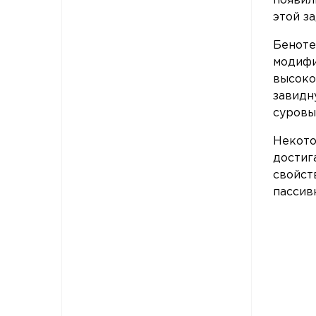
появил
этой з
Беноте
модифи
высоко
завидн
суровы
Некото
достиг
свойст
пассив