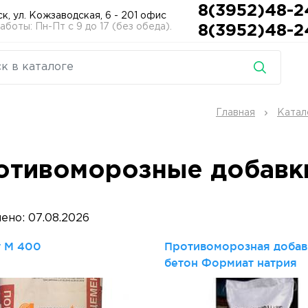
8(3952)48-2
ск, ул. Кожзаводская, 6 - 201 офис
боты: Пн-Пт с 9 до 17 (без обеда).
8(3952)48-2
Главная
Катал
отивоморозные добавки
ено: 07.08.2026
 М 400
Противоморозная добав
бетон Формиат натрия