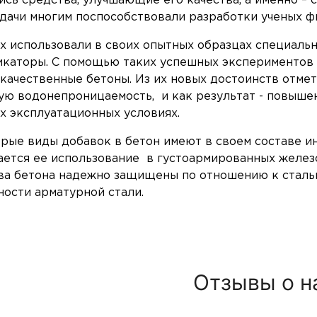
ись средства, улучшающие его качества, а именно –
адачи многим поспособствовали разработки ученых ф
х использовали в своих опытных образцах специаль
каторы. С помощью таких успешных экспериментов
качественные бетоны. Из их новых достоинств отме
ую водонепроницаемость, и как результат - повыше
х эксплуатационных условиях.
рые виды добавок в бетон имеют в своем составе и
ается ее использование в густоармированных желез
ва бетона надежно защищены по отношению к стальн
ности арматурной стали.
Отзывы о н