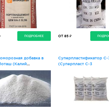
0
ОТ 85 ₽
ПОДРОБНЕЕ
ПОДРО
оморозная добавка в
Суперпластификатор С-
Поташ (Калий
(Суперпласт С-3
слый