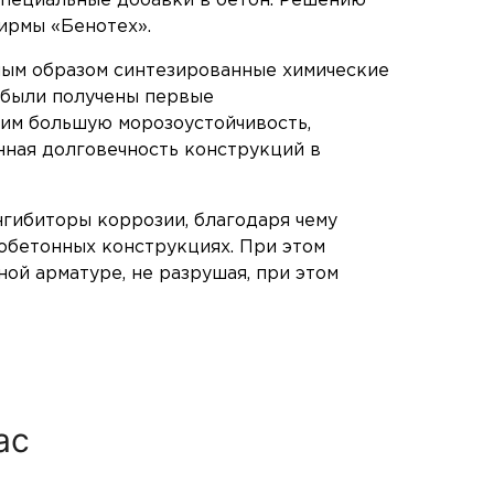
 специальные добавки в бетон. Решению
ирмы «Бенотех».
ным образом синтезированные химические
 были получены первые
тим большую морозоустойчивость,
нная долговечность конструкций в
нгибиторы коррозии, благодаря чему
обетонных конструкциях. При этом
ой арматуре, не разрушая, при этом
ас