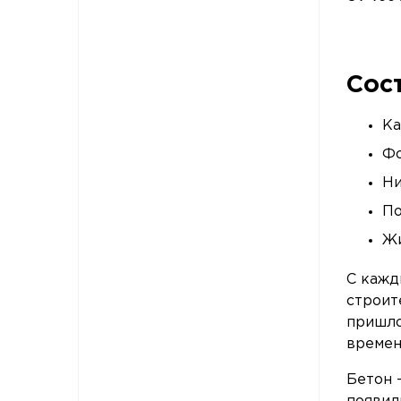
Сос
Ка
Фо
Ни
По
Жи
С кажд
строит
пришло
времен
Бетон 