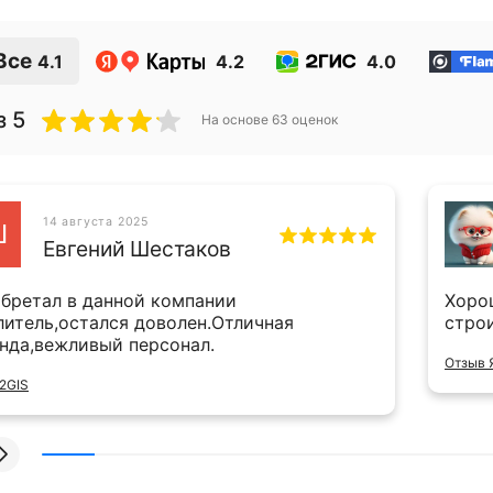
Все
4.1
4.2
4.0
з 5
На основе
63
оценок
14 августа 2025
Ш
Евгений Шестаков
бретал в данной компании
Хоро
литель,остался доволен.Отличная
стро
нда,вежливый персонал.
Отзыв 
2GIS