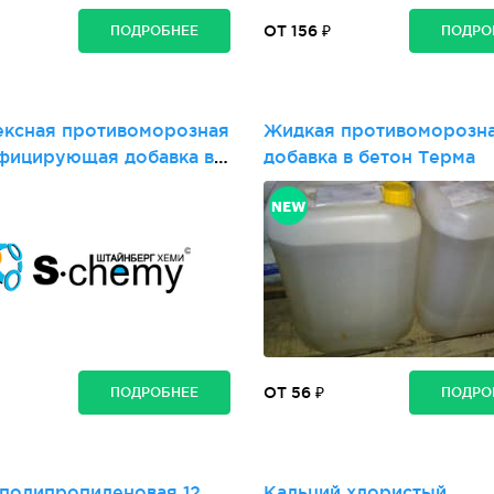
ОТ 156 ₽
ПОДРОБНЕЕ
ПОДРО
ксная противоморозная
Жидкая противоморозн
фицирующая добавка в
добавка в бетон Терма
Штайнберг FROST 15
ОТ 56 ₽
ПОДРОБНЕЕ
ПОДРО
полипропиленовая 12
Кальций хлористый