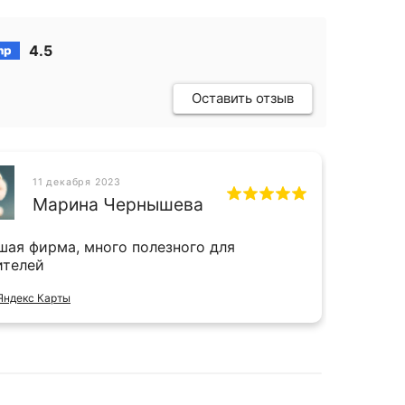
4.5
Оставить отзыв
11 декабря 2023
СН
Марина Чернышева
шая фирма, много полезного для
Прият
ителей
и даж
Яндекс Карты
Отзыв 