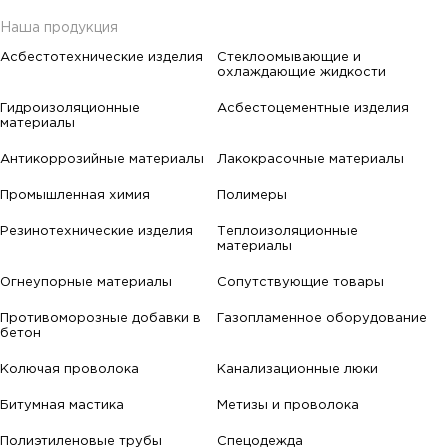
Наша продукция
Асбестотехнические изделия
Стеклоомывающие и
охлаждающие жидкости
Гидроизоляционные
Асбестоцементные изделия
материалы
Антикоррозийные материалы
Лакокрасочные материалы
Промышленная химия
Полимеры
Резинотехнические изделия
Теплоизоляционные
материалы
Огнеупорные материалы
Сопутствующие товары
Противоморозные добавки в
Газопламенное оборудование
бетон
Колючая проволока
Канализационные люки
Битумная мастика
Метизы и проволока
Полиэтиленовые трубы
Спецодежда