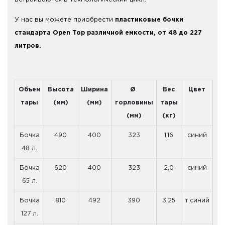
У нас вы можете приобрести
пластиковые бочки
стандарта Open Top различной емкости, от 48 до 227
литров.
Объем
Высота
Ширина
Ø
Вес
Цвет
тары
(мм)
(мм)
горловины
тары
(мм)
(кг)
Бочка
490
400
323
1,16
синий
48 л.
Бочка
620
400
323
2,0
синий
65 л.
Бочка
810
492
390
3,25
т.синий
127 л.