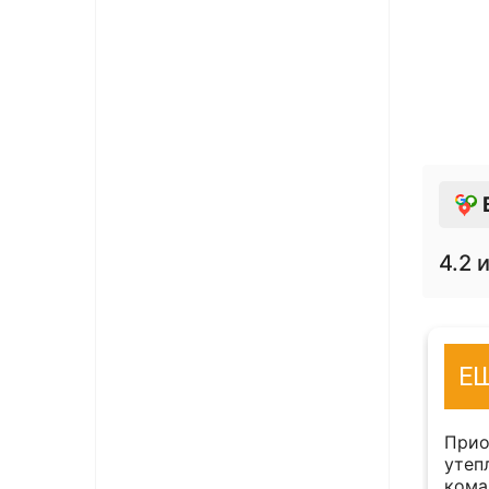
4.2
и
11 января 2019
Е
Тимофей Слесаренко
ервый год работаем с данной
Прио
низацией. Оперативность выставления
утеп
ов, быстрая отгрузка. Очень удобно что
кома