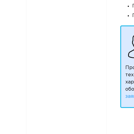
Пр
тех
ха
обо
зая