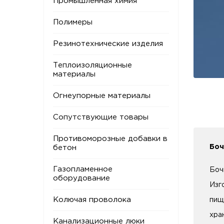
Промышленная химия
Полимеры
Резинотехнические изделия
Теплоизоляционные
материалы
Огнеупорные материалы
Сопутствующие товары
Противоморозные добавки в
Боч
бетон
Газопламенное
Боч
оборудование
Изг
Колючая проволока
пищ
хра
Канализационные люки