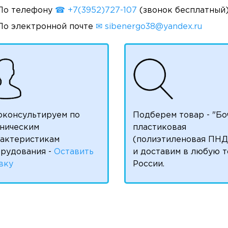
По телефону
☎ +7(3952)727-107
(звонок бесплатный
По электронной почте
✉ sibenergo38@yandex.ru
оконсультируем по
Подберем товар - "Бо
ническим
пластиковая
рактеристикам
(полиэтиленовая ПНД
рудования -
Оставить
и доставим в любую т
вку
России.