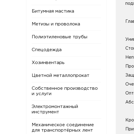
под
Битумная мастика
Гла
Метизы и проволока
Полиэтиленовые трубы
Уни
Сто
Спецодежда
Неп
Хозинвентарь
Про
Цветной металлопрокат
Защ
Оче
Собственное производство
Опт
и услуги
Абс
Электромонтажный
инструмент
Кро
Механическое соединение
При
для транспортёрных лент