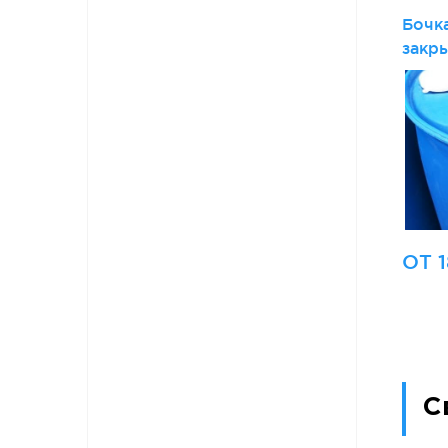
Бочка
закры
ОТ 1
С