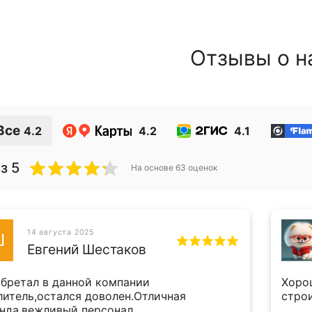
Отзывы о н
Все
4.2
4.2
4.1
з 5
На основе
63
оценок
14 августа 2025
Ш
Евгений Шестаков
бретал в данной компании
Хоро
литель,остался доволен.Отличная
стро
нда,вежливый персонал.