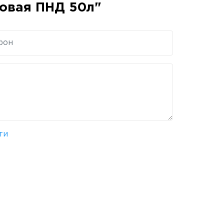
овая ПНД 50л"
ти
и