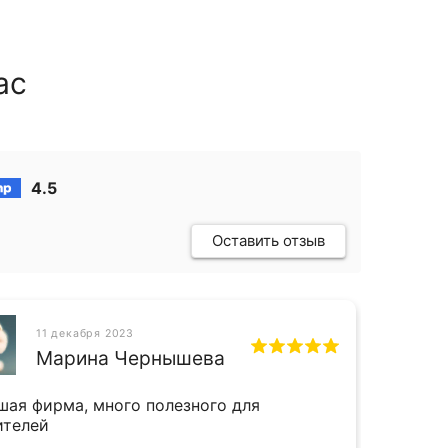
ас
4.5
Оставить отзыв
11 декабря 2023
СН
Марина Чернышева
шая фирма, много полезного для
Прият
ителей
и даж