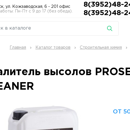
8(3952)48-2
ск, ул. Кожзаводская, 6 - 201 офис
боты: Пн-Пт с 9 до 17 (без обеда).
8(3952)48-2
Главная
Каталог товаров
Строительная химия
алитель высолов PROS
EANER
ОТ 50