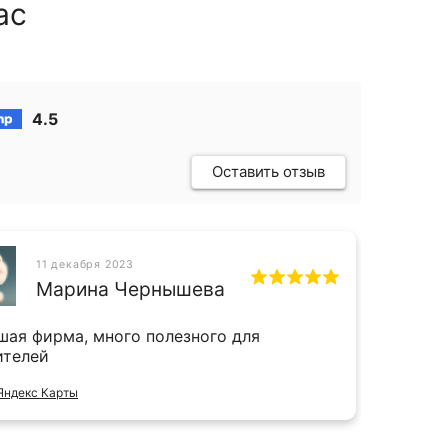
ас
4.5
Оставить отзыв
11 декабря 2023
СН
Марина Чернышева
шая фирма, много полезного для
Прият
ителей
и даж
Яндекс Карты
Отзыв 