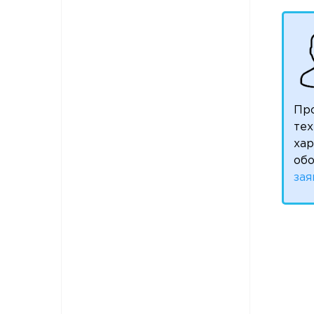
Пр
тех
ха
обо
зая