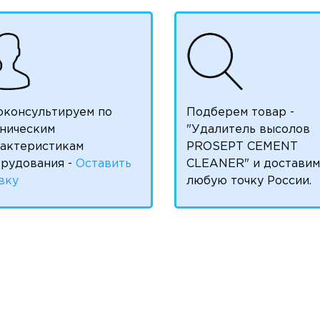
оконсультируем по
Подберем товар -
ническим
"Удалитель высолов
рактеристикам
PROSEPT CEMENT
рудования -
Оставить
CLEANER" и доставим
вку
любую точку России.