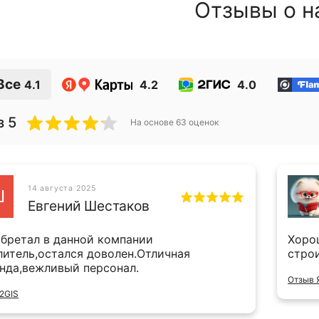
Отзывы о н
Все
4.1
4.2
4.0
з 5
На основе
63
оценок
14 августа 2025
Ш
Евгений Шестаков
бретал в данной компании
Хоро
литель,остался доволен.Отличная
стро
нда,вежливый персонал.
Отзыв 
2GIS