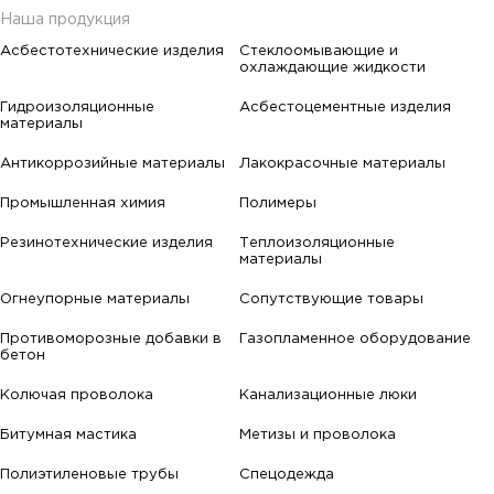
Наша продукция
Асбестотехнические изделия
Стеклоомывающие и
охлаждающие жидкости
Гидроизоляционные
Асбестоцементные изделия
материалы
Антикоррозийные материалы
Лакокрасочные материалы
Промышленная химия
Полимеры
Резинотехнические изделия
Теплоизоляционные
материалы
Огнеупорные материалы
Сопутствующие товары
Противоморозные добавки в
Газопламенное оборудование
бетон
Колючая проволока
Канализационные люки
Битумная мастика
Метизы и проволока
Полиэтиленовые трубы
Спецодежда