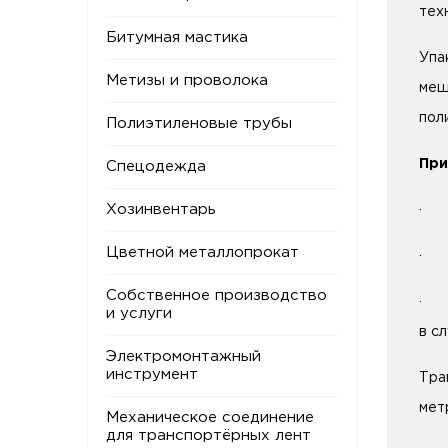
тех
Битумная мастика
Упа
Метизы и проволока
меш
пол
Полиэтиленовые трубы
При
Спецодежда
Хозинвентарь
· 1
Цветной металлопрокат
· 0
Собственное производство
· 1
и услуги
в с
Электромонтажный
инструмент
Тра
мет
Механическое соединение
для транспортёрных лент