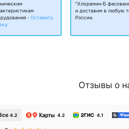
ническим
"Хлорамин-Б фасован
рактеристикам
и доставим в любую т
рудования -
Оставить
России.
вку
Отзывы о н
Все
4.2
4.2
4.1