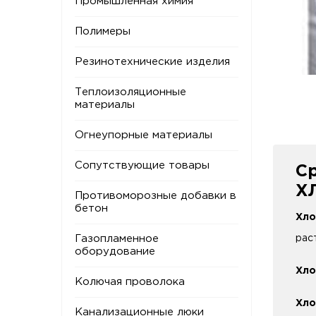
Промышленная химия
Полимеры
Резинотехнические изделия
Теплоизоляционные
материалы
Огнеупорные материалы
Сопутствующие товары
С
Х
Противоморозные добавки в
бетон
Хло
Газопламенное
рас
оборудование
Хло
Колючая проволока
Хло
Канализационные люки