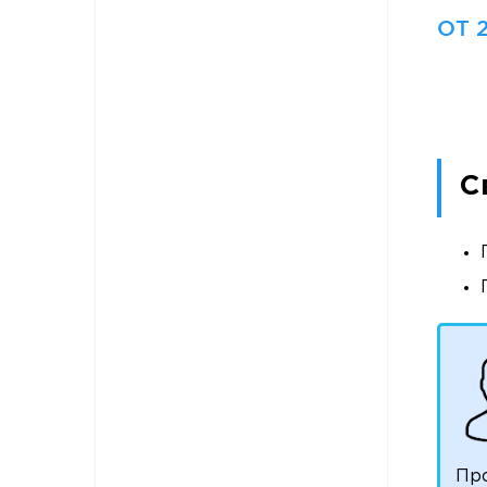
ОТ 
С
Пр