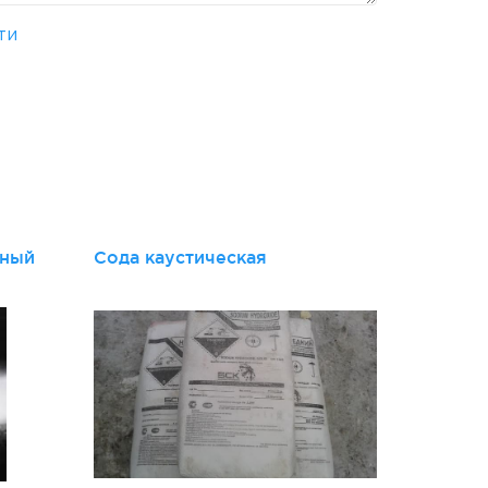
ти
и
дный
Сода каустическая