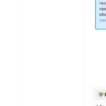
тех
ха
обо
зая