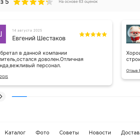
з 5
На основе
63
оценок
14 августа 2025
Ш
Евгений Шестаков
бретал в данной компании
Хоро
литель,остался доволен.Отличная
стро
нда,вежливый персонал.
Отзыв 
2GIS
Каталог
Фото
Советы
Новости
Достав