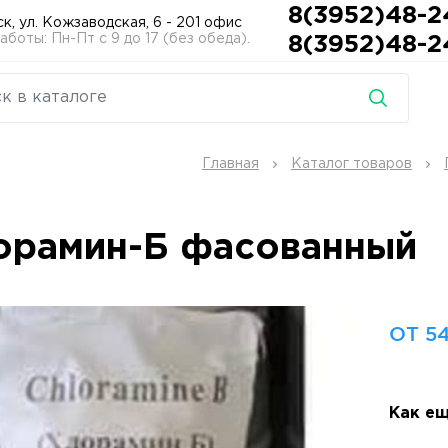
8(3952)48-2
ск, ул. Кожзаводская, 6 - 201 офис
боты: Пн-Пт с 9 до 17 (без обеда).
8(3952)48-2
Главная
Каталог товаров
орамин-Б фасованный
ОТ 54
Как ещ