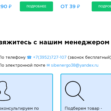
290 ₽
ОТ 39 ₽
ПОДРОБНЕЕ
ПОДРО
вяжитесь с нашим менеджером 
По телефону
☎ +7(3952)727-107
(звонок бесплатный
По электронной почте
✉ sibenergo38@yandex.ru
оконсультируем по
Подберем товар -