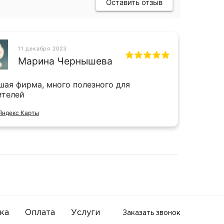
Оставить отзыв
11 декабря 2023
СН
Марина Чернышева
шая фирма, много полезного для
Прият
ителей
и даж
Яндекс Карты
Отзыв 
ка
Оплата
Услуги
Заказать звонок