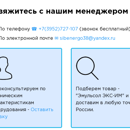
вяжитесь с нашим менеджером 
По телефону
☎ +7(3952)727-107
(звонок бесплатный
По электронной почте
✉ sibenergo38@yandex.ru
оконсультируем по
Подберем товар -
ническим
"Эмульсол ЭКС-ИМ" и
рактеристикам
доставим в любую то
рудования -
Оставить
России.
вку