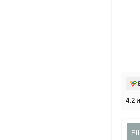
4.2
и
11 января 2019
Е
Тимофей Слесаренко