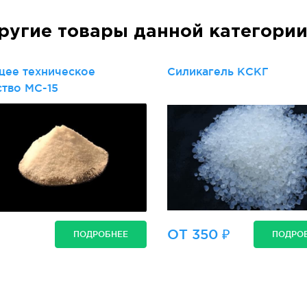
ругие товары данной категори
ее техническое
Силикагель КСКГ
ство МС-15
ОТ 350 ₽
ПОДРОБНЕЕ
ПОДРО