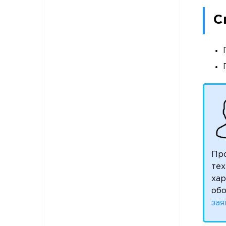
С
Пр
тех
ха
обо
зая