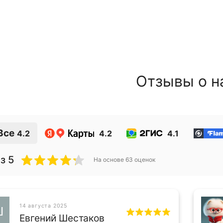
Отзывы о н
Все
4.2
4.2
4.1
з 5
На основе
63
оценок
14 августа 2025
Ш
Евгений Шестаков