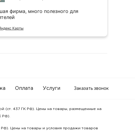
шая фирма, много полезного для
Прият
ителей
и даж
Яндекс Карты
Отзыв 
ка
Оплата
Услуги
Заказать звонок
 (ст. 437 ГК РФ). Цены на товары, размещенные на
 РФ).
К РФ). Цены на товары и условия продажи товаров