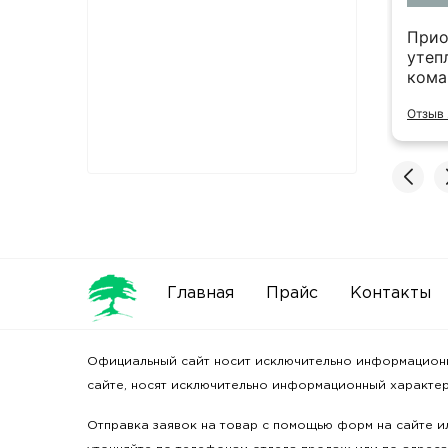
ервый год работаем с данной
Прио
низацией. Оперативность выставления
утеп
ов, быстрая отгрузка. Очень удобно что
кома
д находится рядом с офисом. Ребята
Отзыв 
одцы.
ь полностью
 2GIS
Главная
Прайс
Контакты
Официальный сайт носит исключительно информационный
сайте, носят исключительно информационный характер 
Отправка заявок на товар с помощью форм на сайте ил