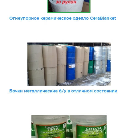
Огнеупорное керамическое одеяло CeraBlanket
Бочки металлические б/у в отличном состоянии