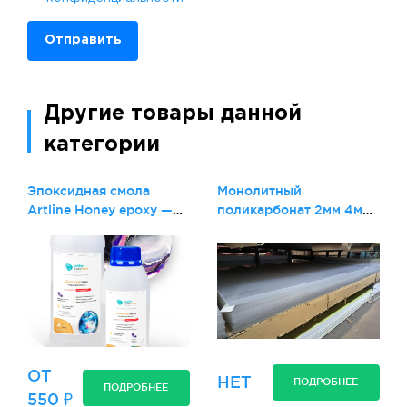
Отправить
Другие товары данной
категории
Эпоксидная смола
Монолитный
Artline Honey epoxy —
поликарбонат 2мм 4мм
супер-вязкая (2-
5мм 6мм
компонентная
ОТ
НЕТ
ПОДРОБНЕЕ
ПОДРОБНЕЕ
550 ₽