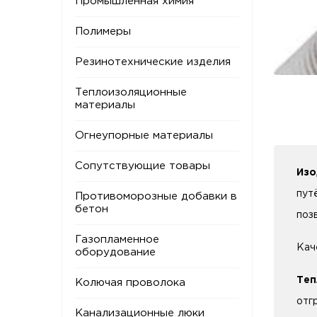
Промышленная химия
Полимеры
Резинотехнические изделия
Теплоизоляционные
материалы
Огнеупорные материалы
Сопутствующие товары
Из
пут
Противоморозные добавки в
бетон
поз
Газопламенное
Кач
оборудование
Теп
Колючая проволока
отг
Канализационные люки