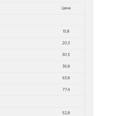
Цена
15,8
20,3
30,5
36,8
63,8
77,4
52,8