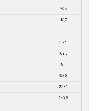
93,5
110,3
157,9
169,5
181,1
193,8
228,1
249,8