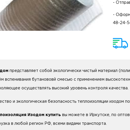
- Отпра
- Оформ
48-24-5
одом
представляет собой экологически чистый материал (поли
ём вспенивания бутанововй смесью с применением высокотехн
воляющее осуществлять высокий уровень контроля качества.
ество и экологическая безопасность теплоизоляции изодом п
лоизоляция Изодом купить
вы можете в Иркутске, по оптов
рузка в любой регион РФ, всеми видами транспорта.