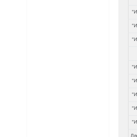
"И
"И
"И
Ж
"И
"И
"И
"И
"И
Дл