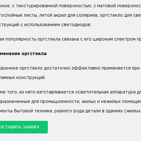
чное, с текстурированной поверхностью, с матовой поверхно
гослойные листы, литой акрил для соляриев, оргстекло для св
струкций с использованием светодиодов.
ая популярность оргстекла связана с его широким спектром п
менение оргстекла
зрачное оргстекло достаточно эффективно применяется при и
ламных конструкций.
ме того, из него изготавливается осветительная аппаратура дл
дназначенные для промышленности, жилых и нежилых помещен
менты бытовой техники, разного рода детали в зданиях (жилы
ОСТАВИТЬ ЗАЯВКУ