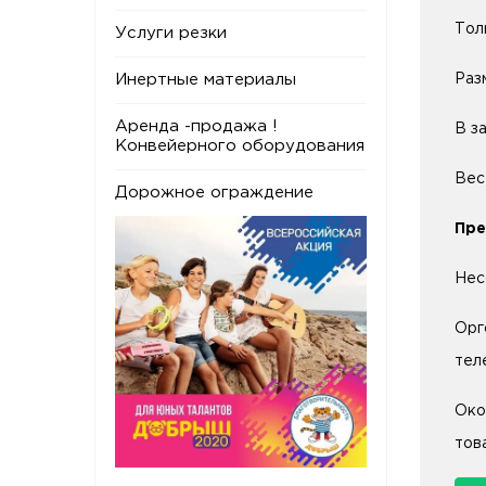
Толщ
Услуги резки
Разм
Инертные материалы
Аренда -продажа !
В з
Конвейерного оборудования
Вес 
Дорожное ограждение
Пре
Нес
Орг
тел
Око
тов