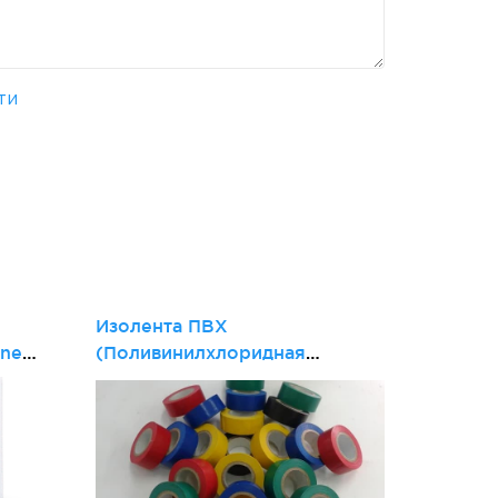
ти
и
Изолента ПВХ
ine
(Поливинилхлоридная
электроизоляционная.