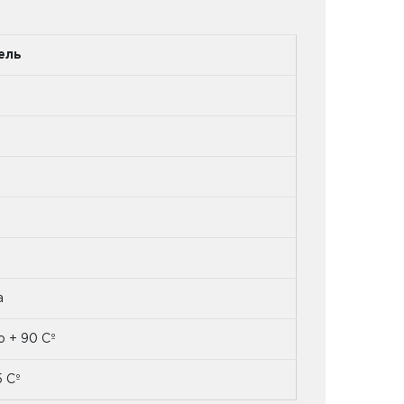
ель
а
о + 90 Сº
5 Сº