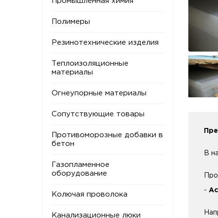
Промышленная химия
Полимеры
Резинотехнические изделия
Теплоизоляционные
материалы
Огнеупорные материалы
Сопутствующие товары
Пре
Противоморозные добавки в
бетон
В н
Газопламенное
оборудование
Про
-
Ac
Колючая проволока
Нап
Канализационные люки