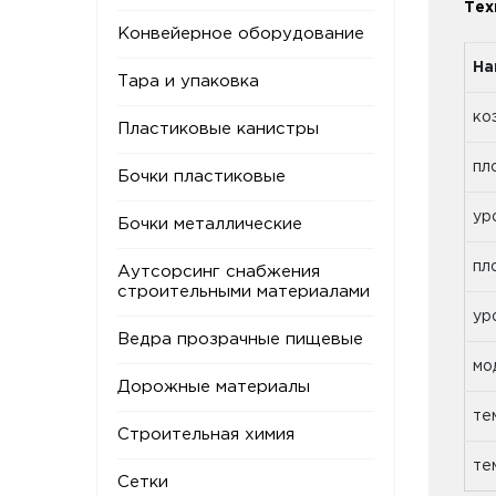
Тех
Конвейерное оборудование
На
Тара и упаковка
ко
Пластиковые канистры
пл
Бочки пластиковые
ур
Бочки металлические
пл
Аутсорсинг снабжения
строительными материалами
ур
Ведра прозрачные пищевые
мо
Дорожные материалы
те
Строительная химия
те
Сетки