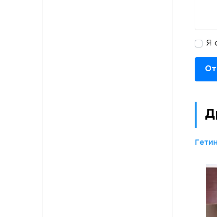
Я 
От
Д
Гетин