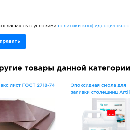
соглашаюсь с условими
политики конфиденциальнос
править
ругие товары данной категори
акс лист ГОСТ 2718-74
Эпоксидная смола для
заливки столешниц Artl
Wood PRO epoxy (2-
компонентная