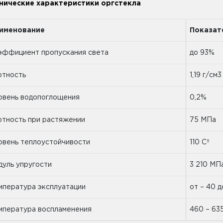
нические характеристики оргстекла
именование
Показат
эффициент пропускания света
до 93%
отность
1,19 г/см3
овень водопоглощения
0,2%
отность при растяжении
75 МПа
овень теплоустойчивости
110 Сº
дуль упругости
3 210 МП
мпература эксплуатации
от – 40 д
мпература воспламенения
460 – 63