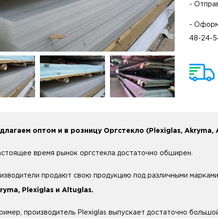
- Отпра
- Оформ
48-24-5
длагаем оптом и в розницу Оргстекло (Plexiglas, Akryma, A
астоящее время рынок оргстекла достаточно обширен.
изводители продают свою продукцию под различными марками
ryma, Plexiglas и Altuglas.
ример, производитель Plexiglas выпускает достаточно большо