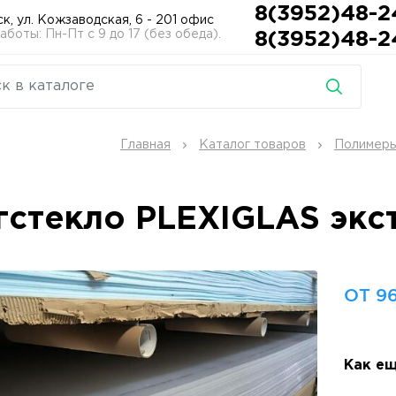
8(3952)48-2
ск, ул. Кожзаводская, 6 - 201 офис
боты: Пн-Пт с 9 до 17 (без обеда).
8(3952)48-2
Главная
Каталог товаров
Полимер
гстекло PLEXIGLAS экс
ОТ 96
Как ещ