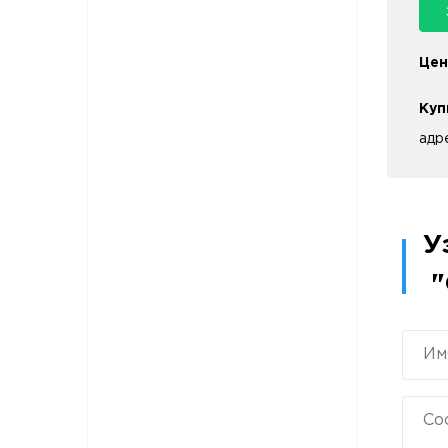
Цен
Куп
адр
У
"