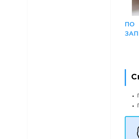
ПО
ЗАП
С