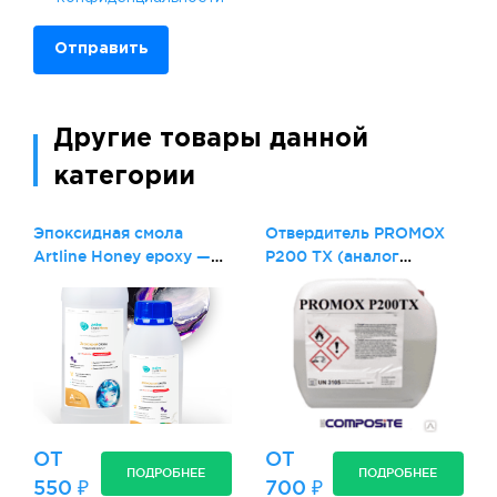
Отправить
Другие товары данной
категории
Эпоксидная смола
Отвердитель PROMOX
Artline Honey epoxy —
P200 TX (аналог
супер-вязкая (2-
Бутанокс М50)
компонентная
ОТ
ОТ
ПОДРОБНЕЕ
ПОДРОБНЕЕ
550 ₽
700 ₽