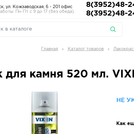
8(3952)48-2
ск, ул. Кожзаводская, 6 - 201 офис
боты: Пн-Пт с 9 до 17 (без обеда).
8(3952)48-2
Главная
Каталог товаров
Лакокрас
к для камня 520 мл. VI
НЕ У
Как ещ