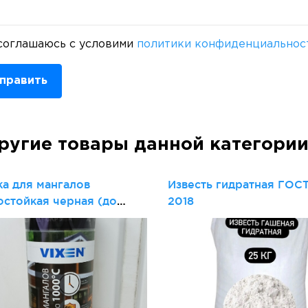
соглашаюсь с условими
политики конфиденциальнос
править
ругие товары данной категори
ка для мангалов
Известь гидратная ГОСТ
остойкая черная (до
2018
С 520 мл VIXEN