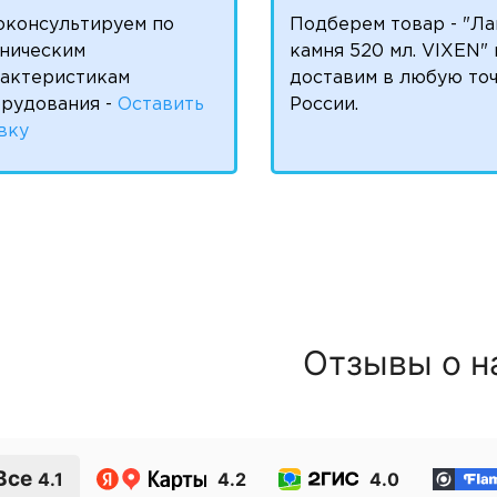
оконсультируем по
Подберем товар - "Ла
ническим
камня 520 мл. VIXEN" 
рактеристикам
доставим в любую то
рудования -
Оставить
России.
вку
Отзывы о н
Все
4.1
4.2
4.0