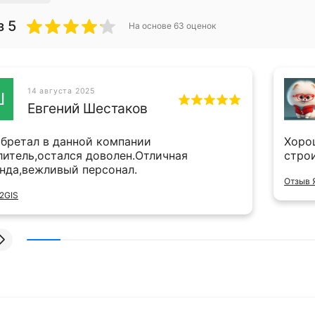
з 5
На основе
63
оценок
14 августа 2025
Ш
Евгений Шестаков
бретал в данной компании
Хоро
литель,остался доволен.Отличная
стро
нда,вежливый персонал.
Отзыв 
2GIS