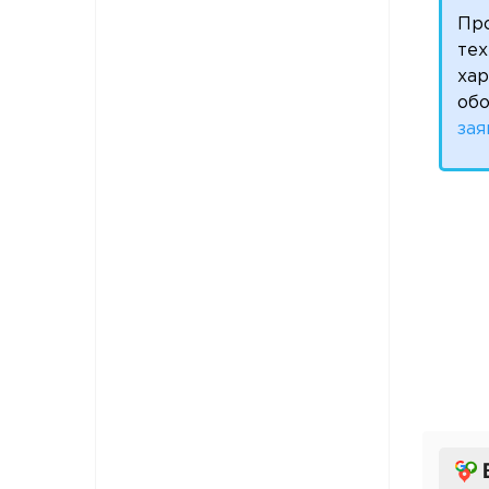
Пр
тех
ха
обо
зая