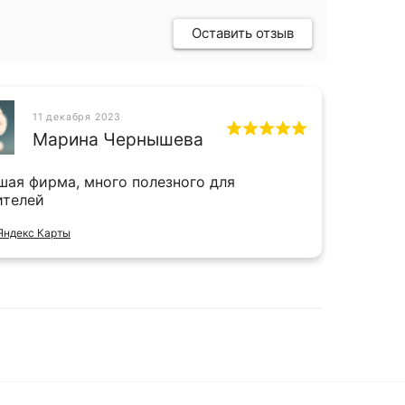
Оставить отзыв
11 декабря 2023
СН
Марина Чернышева
шая фирма, много полезного для
Прият
ителей
и даж
Яндекс Карты
Отзыв 