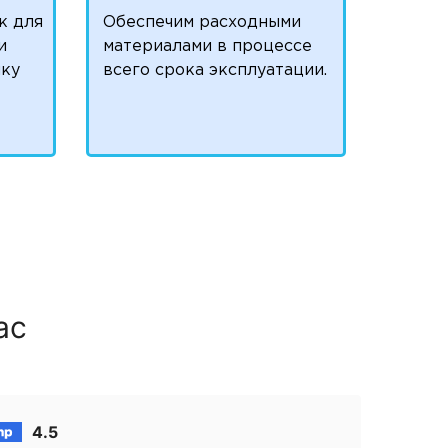
к для
Обеспечим расходными
и
материалами в процессе
чку
всего срока эксплуатации.
ас
4.5