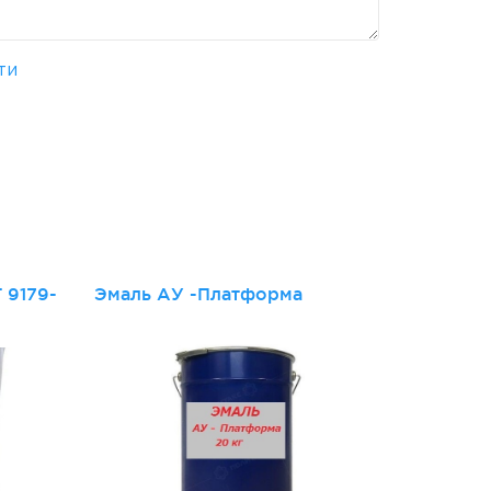
ти
и
 9179-
Эмаль АУ -Платформа