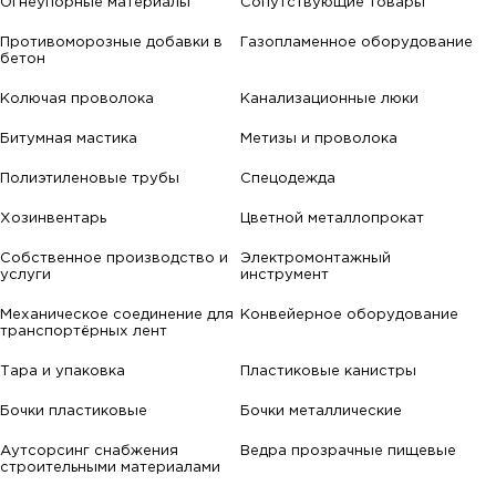
Огнеупорные материалы
Сопутствующие товары
Противоморозные добавки в
Газопламенное оборудование
бетон
Колючая проволока
Канализационные люки
Битумная мастика
Метизы и проволока
Полиэтиленовые трубы
Спецодежда
Хозинвентарь
Цветной металлопрокат
Собственное производство и
Электромонтажный
услуги
инструмент
Механическое соединение для
Конвейерное оборудование
транспортёрных лент
Тара и упаковка
Пластиковые канистры
Бочки пластиковые
Бочки металлические
Аутсорсинг снабжения
Ведра прозрачные пищевые
строительными материалами