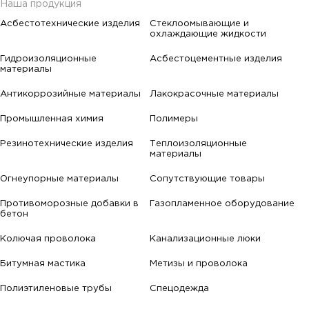
Наша продукция
Асбестотехнические изделия
Стеклоомывающие и
охлаждающие жидкости
Гидроизоляционные
Асбестоцементные изделия
материалы
Антикоррозийные материалы
Лакокрасочные материалы
Промышленная химия
Полимеры
Резинотехнические изделия
Теплоизоляционные
материалы
Огнеупорные материалы
Сопутствующие товары
Противоморозные добавки в
Газопламенное оборудование
бетон
Колючая проволока
Канализационные люки
Битумная мастика
Метизы и проволока
Полиэтиленовые трубы
Спецодежда