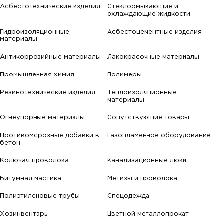
Асбестотехнические изделия
Стеклоомывающие и
охлаждающие жидкости
Гидроизоляционные
Асбестоцементные изделия
материалы
Антикоррозийные материалы
Лакокрасочные материалы
Промышленная химия
Полимеры
Резинотехнические изделия
Теплоизоляционные
материалы
Огнеупорные материалы
Сопутствующие товары
Противоморозные добавки в
Газопламенное оборудование
бетон
Колючая проволока
Канализационные люки
Битумная мастика
Метизы и проволока
Полиэтиленовые трубы
Спецодежда
Хозинвентарь
Цветной металлопрокат