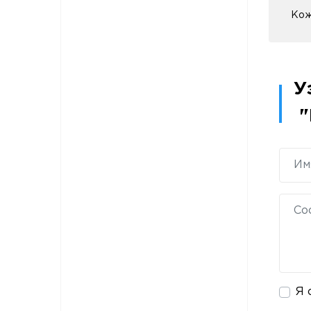
Кож
У
"
Я 