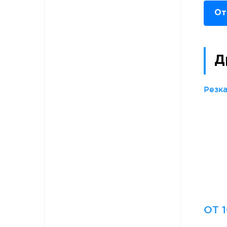
От
Д
Резк
ОТ 1