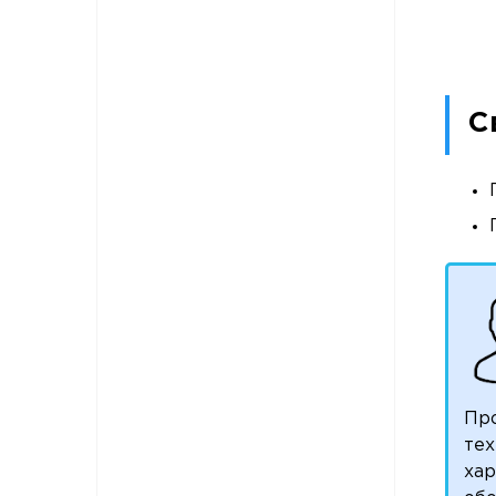
С
Пр
тех
ха