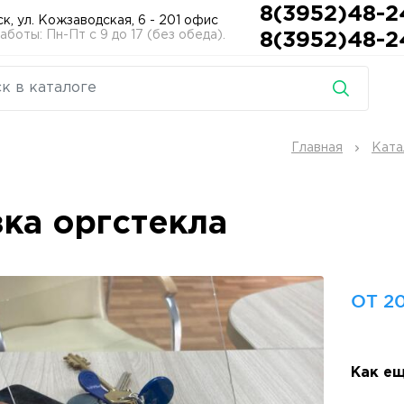
8(3952)48-2
ск, ул. Кожзаводская, 6 - 201 офис
боты: Пн-Пт с 9 до 17 (без обеда).
8(3952)48-2
Главная
Ката
зка оргстекла
ОТ 20
Как ещ