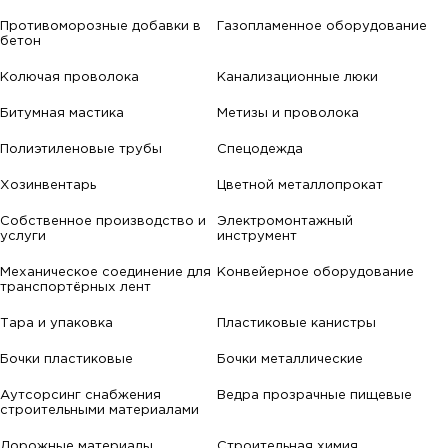
Противоморозные добавки в
Газопламенное оборудование
бетон
Колючая проволока
Канализационные люки
Битумная мастика
Метизы и проволока
Полиэтиленовые трубы
Спецодежда
Хозинвентарь
Цветной металлопрокат
Собственное производство и
Электромонтажный
услуги
инструмент
Механическое соединение для
Конвейерное оборудование
транспортёрных лент
Тара и упаковка
Пластиковые канистры
Бочки пластиковые
Бочки металлические
Аутсорсинг снабжения
Ведра прозрачные пищевые
строительными материалами
Дорожные материалы
Строительная химия