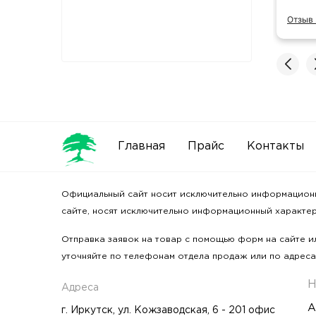
д находится рядом с офисом. Ребята
Отзыв 
одцы.
ь полностью
 2GIS
Главная
Прайс
Контакты
Официальный сайт носит исключительно информационный
сайте, носят исключительно информационный характер 
Отправка заявок на товар с помощью форм на сайте ил
уточняйте по телефонам отдела продаж или по адреса
Н
Адреса
А
г. Иркутск, ул. Кожзаводская, 6 - 201 офис