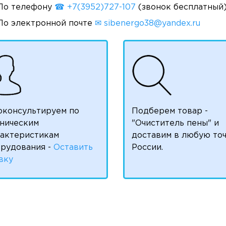
По телефону
☎ +7(3952)727-107
(звонок бесплатный
По электронной почте
✉ sibenergo38@yandex.ru
оконсультируем по
Подберем товар -
ническим
"Очиститель пены" и
рактеристикам
доставим в любую то
рудования -
Оставить
России.
вку