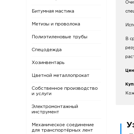
Очи
Битумная мастика
спе
Метизы и проволока
Исп
Полиэтиленовые трубы
В с
рез
Спецодежда
рас
Хозинвентарь
Цен
Цветной металлопрокат
Куп
Собственное производство
Кож
и услуги
Электромонтажный
инструмент
У
Механическое соединение
для транспортёрных лент