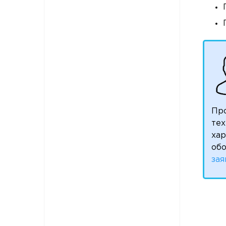
Пр
тех
ха
обо
зая