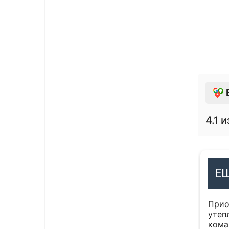
4.1
и
11 января 2019
Е
Тимофей Слесаренко
ервый год работаем с данной
Прио
низацией. Оперативность выставления
утеп
ов, быстрая отгрузка. Очень удобно что
кома