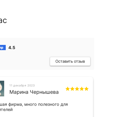
ас
4.5
Оставить отзыв
11 декабря 2023
СН
Марина Чернышева
шая фирма, много полезного для
Прият
ителей
и даж