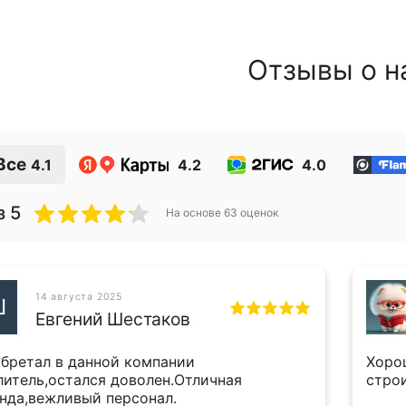
Отзывы о н
Все
4.1
4.2
4.0
з 5
На основе
63
оценок
14 августа 2025
Ш
Евгений Шестаков
бретал в данной компании
Хоро
литель,остался доволен.Отличная
стро
нда,вежливый персонал.