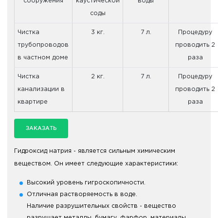
сооружения
каустической
воды
соды
Чистка
3 кг.
7 л.
Процедуру
трубопроводов
проводить 2
в частном доме
раза
Чистка
2 кг.
7 л.
Процедуру
канализации в
проводить 2
квартире
раза
ЗАКАЗАТЬ
Гидроксид натрия - является сильным химическим
веществом. Он имеет следующие характеристики:
Высокий уровень гигроскопичности.
Отличная растворяемость в воде.
Наличие разрушительных свойств - вещество
разрушает металлы, бумагу, фарфор, материалы