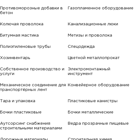
Противоморозные добавки в
Газопламенное оборудование
бетон
Колючая проволока
Канализационные люки
Битумная мастика
Метизы и проволока
Полиэтиленовые трубы
Спецодежда
Хозинвентарь
Цветной металлопрокат
Собственное производство и
Электромонтажный
услуги
инструмент
Механическое соединение для
Конвейерное оборудование
транспортёрных лент
Тара и упаковка
Пластиковые канистры
Бочки пластиковые
Бочки металлические
Аутсорсинг снабжения
Ведра прозрачные пищевые
строительными материалами
Дорожные материалы
Строительная химия