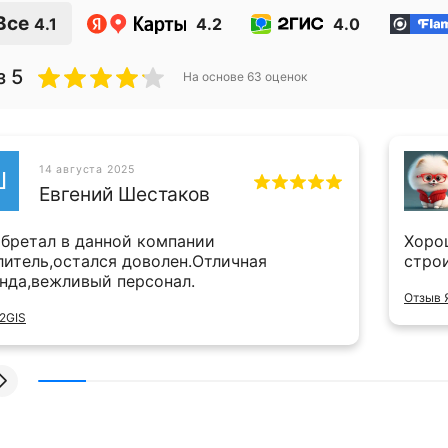
Все
4.1
4.2
4.0
з 5
На основе
63
оценок
14 августа 2025
Ш
Евгений Шестаков
бретал в данной компании
Хоро
литель,остался доволен.Отличная
стро
нда,вежливый персонал.
Отзыв 
2GIS