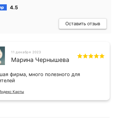
4.5
Оставить отзыв
11 декабря 2023
СН
Марина Чернышева
шая фирма, много полезного для
Прият
ителей
и даж
Яндекс Карты
Отзыв 