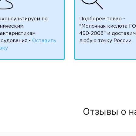
оконсультируем по
Подберем товар -
ническим
"Молочная кислота Г
рактеристикам
490-2006" и доставим
рудования -
Оставить
любую точку России.
вку
Отзывы о н