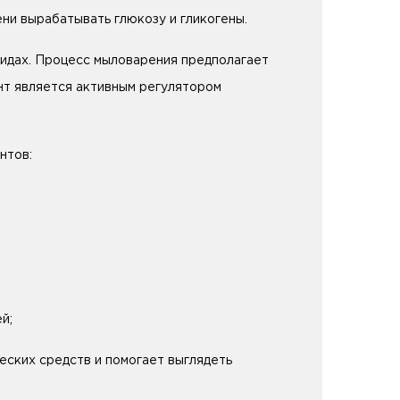
ени вырабатывать глюкозу и гликогены.
видах. Процесс мыловарения предполагает
нт является активным регулятором
нтов:
й;
ских средств и помогает выглядеть