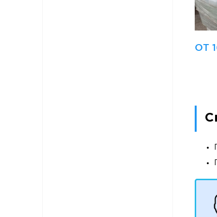
ОТ 1
С