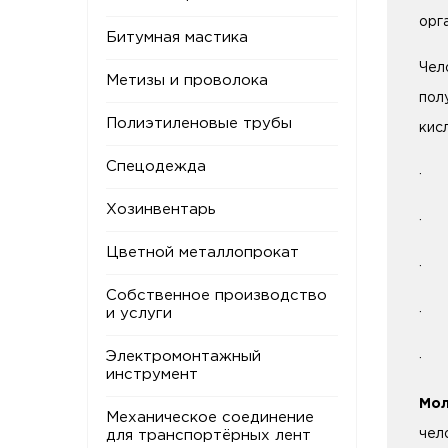
орг
Битумная мастика
Чел
Метизы и проволока
пол
Полиэтиленовые трубы
кис
Спецодежда
· п
Хозинвентарь
· о
Цветной металлопрокат
· у
Собственное производство
· у
и услуги
Электромонтажный
· р
инструмент
Мол
Механическое соединение
чел
для транспортёрных лент