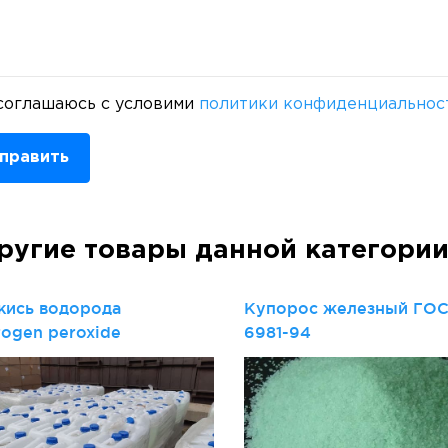
соглашаюсь с условими
политики конфиденциальнос
править
ругие товары данной категори
кись водорода
Купорос железный ГО
rogen peroxide
6981-94