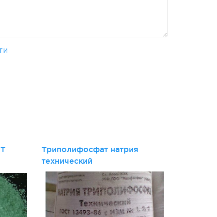
ти
и
СТ
Триполифосфат натрия
технический