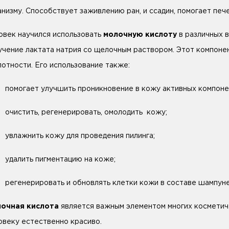
анизму. Способствует заживлению ран, и ссадин, помогает печ
овек научился использовать
молочную кислоту
в различных 
учение лактата натрия со щелочным раствором. Этот компоне
лотности. Его использование также:
омогает улучшить проникновение в кожу активных компоне
чистить, регенерировать, омолодить кожу;
влажнить кожу для проведения пилинга;
далить пигментацию на коже;
егенерировать и обновлять клетки кожи в составе шампуне
очная кислота
является важным элементом многих косметиче
овеку естественно красиво.