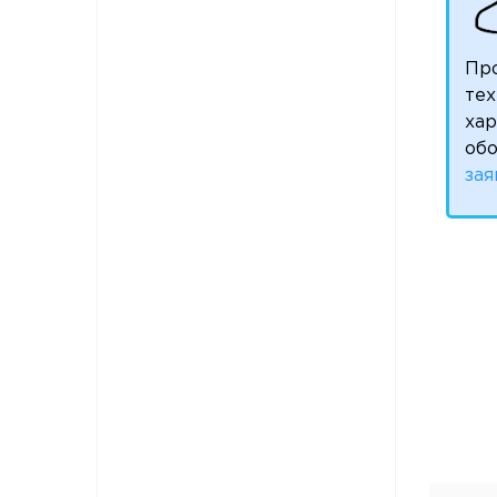
Пр
тех
ха
обо
зая