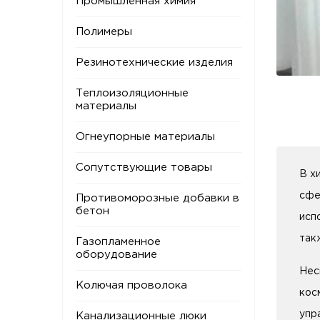
Промышленная химия
Полимеры
Резинотехнические изделия
Теплоизоляционные
материалы
Огнеупорные материалы
Сопутствующие товары
В х
сфе
Противоморозные добавки в
бетон
исп
так
Газопламенное
оборудование
Нес
Колючая проволока
кос
упр
Канализационные люки