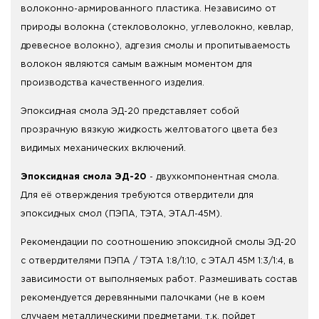
волоконно-армированного пластика. Независимо от
природы волокна (стекловолокно, углеволокно, кевлар,
древесное волокно), адгезия смолы и пропитываемость
волокон являются самым важным моментом для
производства качественного изделия.
Эпоксидная смола ЭД-20
представляет собой
прозрачную вязкую жидкость желтоватого цвета без
видимых механических включений.
Эпоксидная смола ЭД-20
- двухкомпонентная смола.
Для её отверждения требуются отвердители для
эпоксидных смол (ПЭПА, ТЭТА, ЭТАЛ-45М).
Рекомендации по соотношению эпоксидной смолы ЭД-20
с отвердителями ПЭПА / ТЭТА 1:8/1:10, с ЭТАЛ 45М 1:3/1:4, в
зависимости от выполняемых работ. Размешивать состав
рекомендуется деревянными палочками (не в коем
случаем металлическими предметами, т.к. пойдет