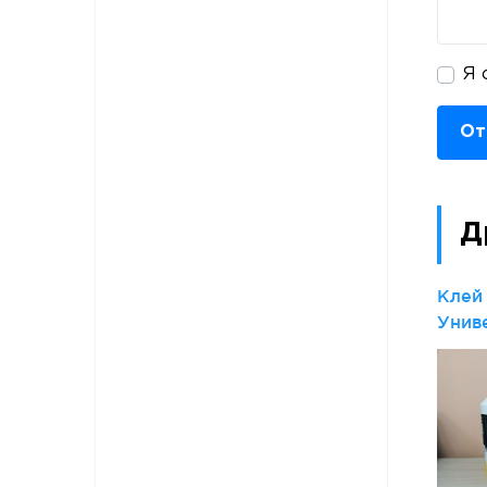
Я 
От
Д
Клей
Унив