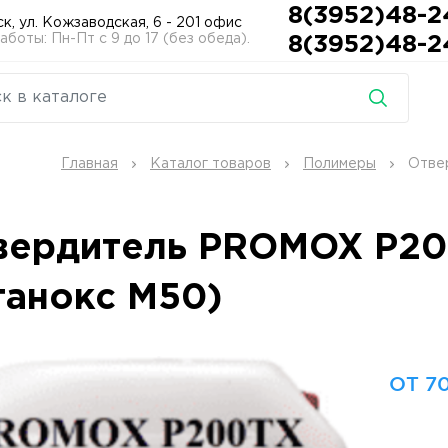
8(3952)48-2
ск, ул. Кожзаводская, 6 - 201 офис
боты: Пн-Пт с 9 до 17 (без обеда).
8(3952)48-2
Главная
Каталог товаров
Полимеры
Отве
вердитель PROMOX P200
танокс М50)
ОТ 70