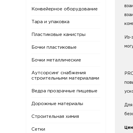
вза
Конвейерное оборудование
вза
Тара и упаковка
ком
Пластиковые канистры
Из-
мог
Бочки пластиковые
Бочки металлические
Аутсорсинг снабжения
PRO
строительными материалами
пов
Ведра прозрачные пищевые
уск
Дорожные материалы
Для
без
Строительная химия
Цен
Сетки