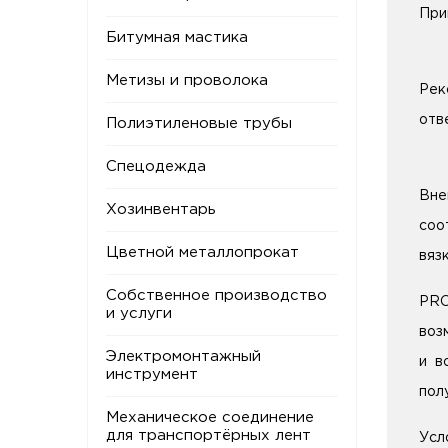
При
Битумная мастика
Метизы и проволока
Рек
отв
Полиэтиленовые трубы
Спецодежда
Вне
Хозинвентарь
соо
Цветной металлопрокат
вяз
Собственное производство
PRO
и услуги
воз
Электромонтажный
и в
инструмент
пол
Механическое соединение
для транспортёрных лент
Усл