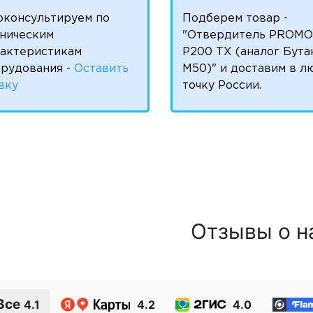
оконсультируем по
Подберем товар -
ническим
"Отвердитель PROM
рактеристикам
P200 TX (аналог Бута
рудования -
Оставить
М50)" и доставим в 
вку
точку России.
Отзывы о н
Все
4.1
4.2
4.0