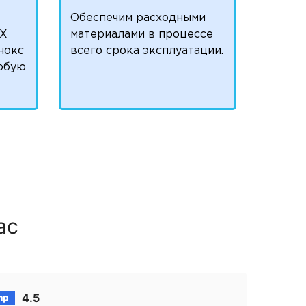
Обеспечим расходными
OX
материалами в процессе
нокс
всего срока эксплуатации.
любую
ас
4.5