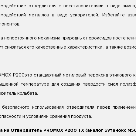
имодействие отвердителя с восстановителями в виде амин
имодействий металлов в виде ускорителей. Избегайте вз
понентов.
за непостоянного механизма природных пероксидов постепен
ут снизиться его качественные характеристики , а также воз
MOX P200это стандартный метиловый пероксид этилового ке
ышенной температуре для создания твердости смол полиэ
оритель кольбата.
 безопасного использования отвердителя перед применен
опасности и условиями хранения продукта.
а на Отвердитель PROMOX P200 TX (аналог Бутанокс М50