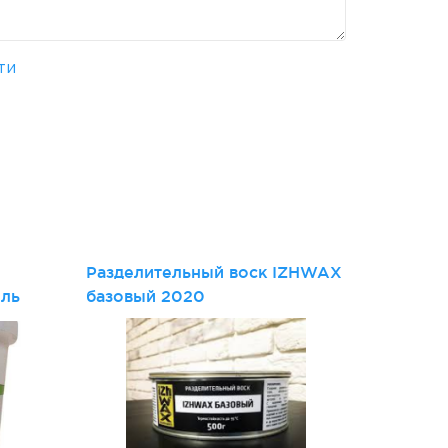
ти
и
Разделительный воск IZHWAX
ель
базовый 2020