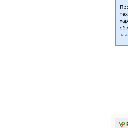
Пр
тех
ха
обо
зая