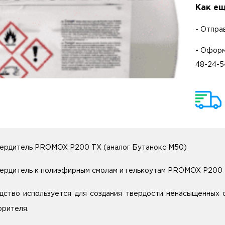
Как ещ
- Отпра
- Оформ
48-24-5
ердитель PROMOX P200 TX (аналог Бутанокс М50)
ердитель к полиэфирным смолам и гелькоутам PROMOX P200
дство используется для создания твердости ненасыщенных 
орителя.