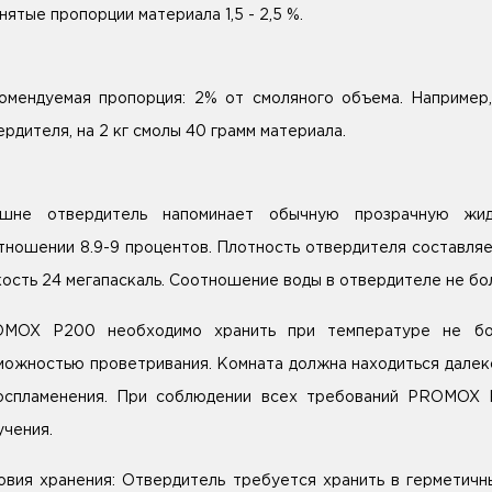
нятые пропорции материала 1,5 - 2,5 %.
омендуемая пропорция: 2% от смоляного объема. Например
ердителя, на 2 кг смолы 40 грамм материала.
шне отвердитель напоминает обычную прозрачную жид
тношении 8.9-9 процентов. Плотность отвердителя составляет
кость 24 мегапаскаль. Соотношение воды в отвердителе не бо
MOX P200 необходимо хранить при температуре не бо
можностью проветривания. Комната должна находиться далеко
оспламенения. При соблюдении всех требований PROMOX 
учения.
овия хранения: Отвердитель требуется хранить в герметичн