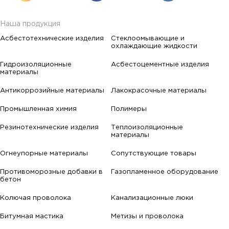
Наша продукция
Асбестотехнические изделия
Стеклоомывающие и
охлаждающие жидкости
Гидроизоляционные
Асбестоцементные изделия
материалы
Антикоррозийные материалы
Лакокрасочные материалы
Промышленная химия
Полимеры
Резинотехнические изделия
Теплоизоляционные
материалы
Огнеупорные материалы
Сопутствующие товары
Противоморозные добавки в
Газопламенное оборудование
бетон
Колючая проволока
Канализационные люки
Битумная мастика
Метизы и проволока