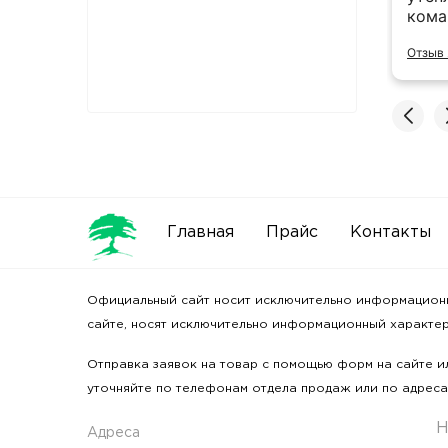
ов, быстрая отгрузка. Очень удобно что
кома
д находится рядом с офисом. Ребята
Отзыв 
одцы.
ь полностью
 2GIS
Главная
Прайс
Контакты
Официальный сайт носит исключительно информационный
сайте, носят исключительно информационный характер 
Отправка заявок на товар с помощью форм на сайте ил
уточняйте по телефонам отдела продаж или по адреса
Н
Адреса