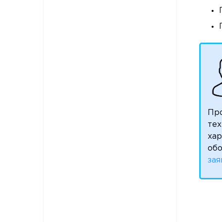
Пр
тех
ха
обо
зая