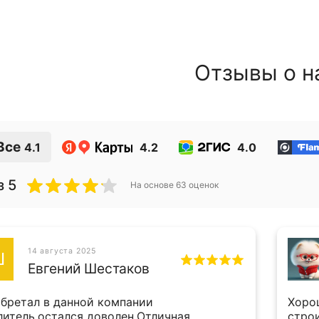
Отзывы о н
Все
4.1
4.2
4.0
з 5
На основе
63
оценок
14 августа 2025
Ш
Евгений Шестаков
бретал в данной компании
Хоро
литель,остался доволен.Отличная
стро