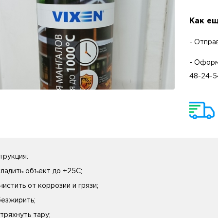
Как ещ
- Отпра
- Оформ
48-24-5
трукция:
хладить объект до +25C;
чистить от коррозии и грязи;
безжирить;
стряхнуть тару;