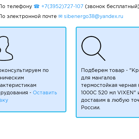
По телефону
☎ +7(3952)727-107
(звонок бесплатный
По электронной почте
✉ sibenergo38@yandex.ru
оконсультируем по
Подберем товар - "Кр
ническим
для мангалов
рактеристикам
термостойкая черная 
рудования -
Оставить
1000С 520 мл VIXEN" 
вку
доставим в любую то
России.