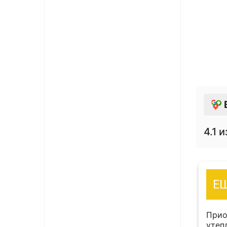
4.1
и
11 января 2019
Е
Тимофей Слесаренко
ервый год работаем с данной
Прио
низацией. Оперативность выставления
утеп