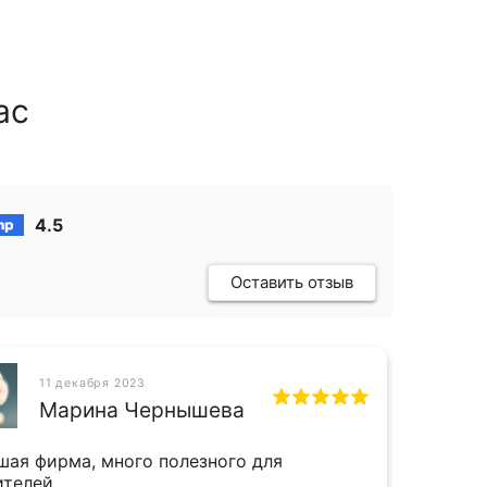
ас
4.5
Оставить отзыв
11 декабря 2023
СН
Марина Чернышева
шая фирма, много полезного для
Прият
ителей
и даж