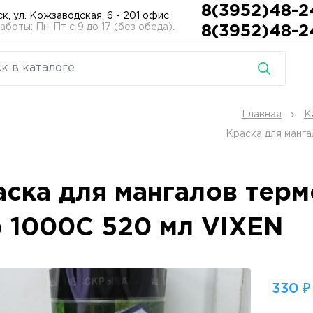
8(3952)48-2
ск, ул. Кожзаводская, 6 - 201 офис
боты: Пн-Пт с 9 до 17 (без обеда).
8(3952)48-2
Главная
К
Краска для манг
аска для мангалов терм
о 1000С 520 мл VIXEN
330 ₽