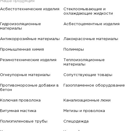
Наша продукция
Асбестотехнические изделия
Стеклоомывающие и
охлаждающие жидкости
Гидроизоляционные
Асбестоцементные изделия
материалы
Антикоррозийные материалы
Лакокрасочные материалы
Промышленная химия
Полимеры
Резинотехнические изделия
Теплоизоляционные
материалы
Огнеупорные материалы
Сопутствующие товары
Противоморозные добавки в
Газопламенное оборудование
бетон
Колючая проволока
Канализационные люки
Битумная мастика
Метизы и проволока
Полиэтиленовые трубы
Спецодежда