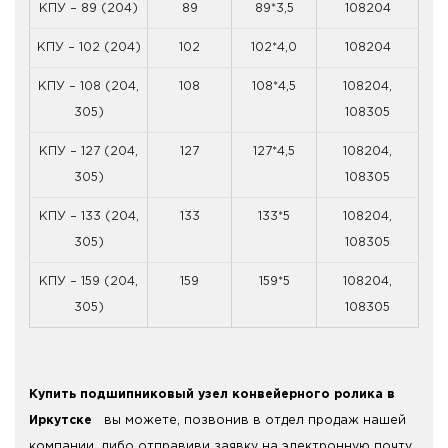
КПУ – 89 (204)
89
89*3,5
108204
КПУ – 102 (204)
102
102*4,0
108204
КПУ – 108 (204,
108
108*4,5
108204,
305)
108305
КПУ – 127 (204,
127
127*4,5
108204,
305)
108305
КПУ – 133 (204,
133
133*5
108204,
305)
108305
КПУ – 159 (204,
159
159*5
108204,
305)
108305
Купить подшипниковый узел конвейерного ролика в
Иркутске
вы можете, позвонив в отдел продаж нашей
компании, либо отправиви заявку на электронную почту.