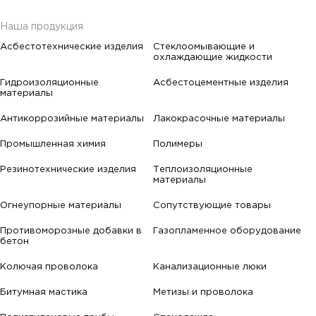
Наша продукция
Асбестотехнические изделия
Стеклоомывающие и
охлаждающие жидкости
Гидроизоляционные
Асбестоцементные изделия
материалы
Антикоррозийные материалы
Лакокрасочные материалы
Промышленная химия
Полимеры
Резинотехнические изделия
Теплоизоляционные
материалы
Огнеупорные материалы
Сопутствующие товары
Противоморозные добавки в
Газопламенное оборудование
бетон
Колючая проволока
Канализационные люки
Битумная мастика
Метизы и проволока