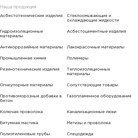
Наша продукция
Асбестотехнические изделия
Стеклоомывающие и
охлаждающие жидкости
Гидроизоляционные
Асбестоцементные изделия
материалы
Антикоррозийные материалы
Лакокрасочные материалы
Промышленная химия
Полимеры
Резинотехнические изделия
Теплоизоляционные
материалы
Огнеупорные материалы
Сопутствующие товары
Противоморозные добавки в
Газопламенное оборудование
бетон
Колючая проволока
Канализационные люки
Битумная мастика
Метизы и проволока
Полиэтиленовые трубы
Спецодежда