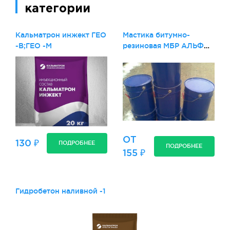
категории
Кальматрон инжект ГЕО
Мастика битумно-
-В;ГЕО -М
резиновая МБР АЛЬФА-
МАСТ (холодного
применения
ОТ
130 ₽
ПОДРОБНЕЕ
ПОДРОБНЕЕ
155 ₽
Гидробетон наливной -1