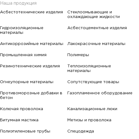
Наша продукция
Асбестотехнические изделия
Стеклоомывающие и
охлаждающие жидкости
Гидроизоляционные
Асбестоцементные изделия
материалы
Антикоррозийные материалы
Лакокрасочные материалы
Промышленная химия
Полимеры
Резинотехнические изделия
Теплоизоляционные
материалы
Огнеупорные материалы
Сопутствующие товары
Противоморозные добавки в
Газопламенное оборудование
бетон
Колючая проволока
Канализационные люки
Битумная мастика
Метизы и проволока
Полиэтиленовые трубы
Спецодежда