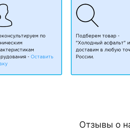
оконсультируем по
Подберем товар -
ническим
"Холодный асфальт" и
рактеристикам
доставим в любую то
рудования -
Оставить
России.
вку
Отзывы о н