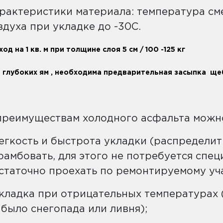
рактеристики материала: температура смес
здуха при укладке до -30С.
ход на 1 кв. м при толщине слоя 5 см / 100 -125 кг
 глубоких ям , необходима предварительная засыпка ще
преимуществам холодного асфальта можно
легкость и быстрота укладки (распределит
рамбовать, для этого не потребуется спе
статочно проехать по ремонтируемому уча
укладка при отрицательных температурах 
 было снегопада или ливня);