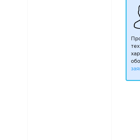
Пр
тех
ха
обо
зая