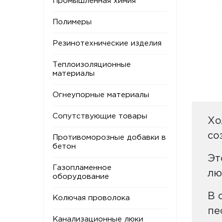
Промышленная химия
Полимеры
Резинотехнические изделия
Теплоизоляционные
материалы
Огнеупорные материалы
Сопутствующие товары
Хо
со
Противоморозные добавки в
бетон
Эт
Газопламенное
лю
оборудование
В 
Колючая проволока
пе
Канализационные люки