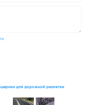
ти
и
шарики для дорожной разметки