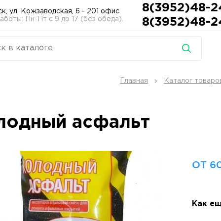
8(3952)48-2
ск, ул. Кожзаводская, 6 - 201 офис
боты: Пн-Пт с 9 до 17 (без обеда).
8(3952)48-2
Главная
Каталог товаро
лодный асфальт
ОТ 60
Как ещ