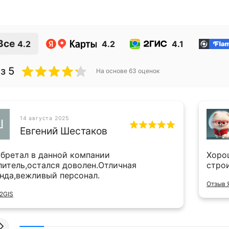
Все
4.2
4.2
4.1
з 5
На основе
63
оценок
14 августа 2025
Ш
Евгений Шестаков
бретал в данной компании
Хоро
литель,остался доволен.Отличная
стро
нда,вежливый персонал.
Отзыв 
2GIS