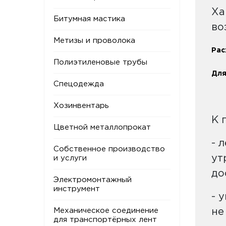
Ха
Битумная мастика
во
Метизы и проволока
Рас
Полиэтиленовые трубы
Для
Спецодежда
Хозинвентарь
К 
Цветной металлопрокат
- 
Собственное производство
ут
и услуги
до
Электромонтажный
инструмент
- 
Механическое соединение
не
для транспортёрных лент