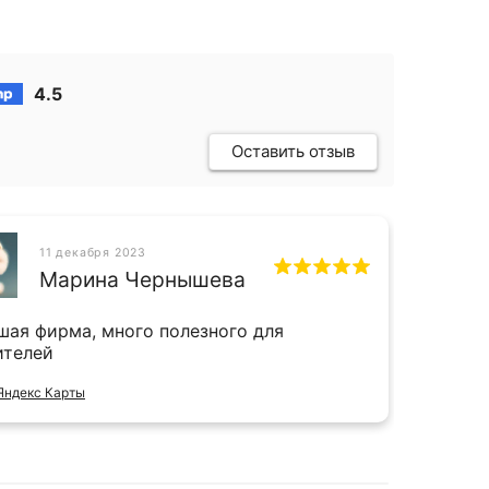
4.5
Оставить отзыв
11 декабря 2023
СН
Марина Чернышева
шая фирма, много полезного для
Прият
ителей
и даж
Яндекс Карты
Отзыв 