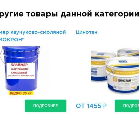
ругие товары данной категори
мер каучуково-смоляной
Цинотан
МОКРОН"
ОТ 1455 ₽
ПОДРОБНЕЕ
ПОДРО