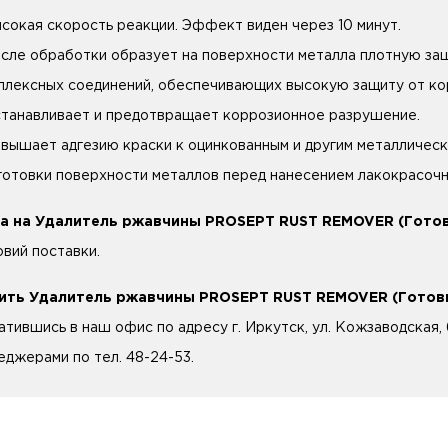
ысокая скорость реакции. Эффект виден через 10 минут.
осле обработки образует на поверхности металла плотную за
плексных соединений, обеспечивающих высокую защиту от ко
станавливает и предотвращает коррозионное разрушение.
овышает адгезию краски к оцинкованным и другим металличес
готовки поверхности металлов перед нанесением лакокрасочн
а на Удалитель ржавчины PROSEPT RUST REMOVER (Готов
овий поставки.
ить Удалитель ржавчины PROSEPT RUST REMOVER (Готовы
атившись в наш офис по адресу г. Иркутск, ул. Кожзаводская, 
еджерами по тел. 48-24-53.