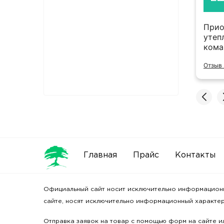
Тимофей Слесаренко
ервый год работаем с данной
Прио
низацией. Оперативность выставления
утеп
ов, быстрая отгрузка. Очень удобно что
кома
д находится рядом с офисом. Ребята
Отзыв 
одцы.
ь полностью
 2GIS
Главная
Прайс
Контакты
Официальный сайт носит исключительно информационный
сайте, носят исключительно информационный характер 
Отправка заявок на товар с помощью форм на сайте ил