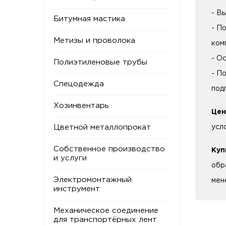
- В
Битумная мастика
- П
Метизы и проволока
ком
- О
Полиэтиленовые трубы
- П
Спецодежда
под
Хозинвентарь
Цен
Цветной металлопрокат
усл
Собственное производство
Куп
и услуги
обр
Электромонтажный
мен
инструмент
Механическое соединение
для транспортёрных лент