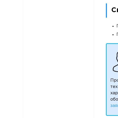
С
Пр
тех
ха
обо
зая