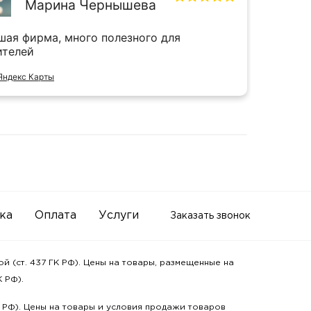
Марина Чернышева
шая фирма, много полезного для
Прият
ителей
и даж
Яндекс Карты
Отзыв 
ка
Оплата
Услуги
Заказать звонок
 (ст. 437 ГК РФ). Цены на товары, размещенные на
 РФ).
К РФ). Цены на товары и условия продажи товаров