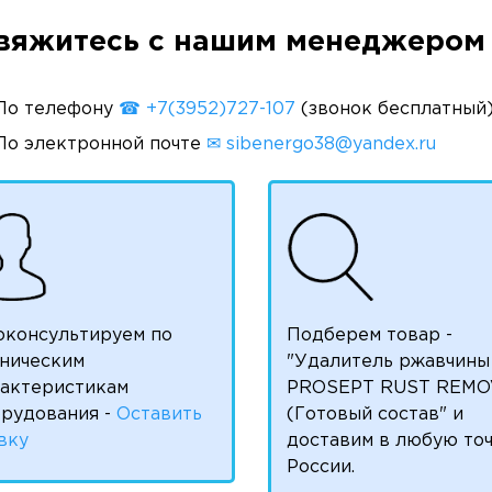
вяжитесь с нашим менеджером 
По телефону
☎ +7(3952)727-107
(звонок бесплатный
По электронной почте
✉ sibenergo38@yandex.ru
оконсультируем по
Подберем товар -
ническим
"Удалитель ржавчины
рактеристикам
PROSEPT RUST REMO
рудования -
Оставить
(Готовый состав" и
вку
доставим в любую то
России.