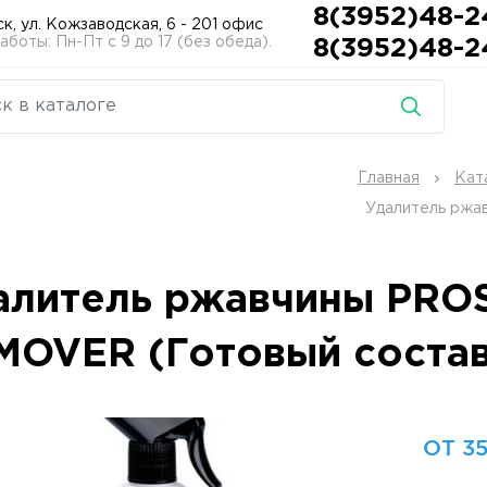
8(3952)48-2
ск, ул. Кожзаводская, 6 - 201 офис
боты: Пн-Пт с 9 до 17 (без обеда).
8(3952)48-2
Главная
Кат
Удалитель ржа
алитель ржавчины PRO
MOVER (Готовый соста
ОТ 35